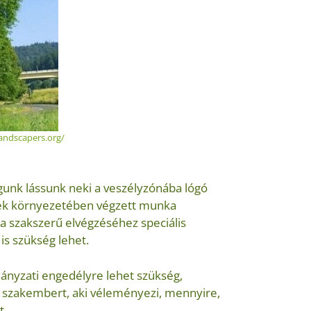
andscapers.org/
unk lássunk neki a veszélyzónába lógó
kek környezetében végzett munka
a szakszerű elvégzéséhez speciális
s szükség lehet.
ányzati engedélyre lehet szükség,
 szakembert, aki véleményezi, mennyire,
t.