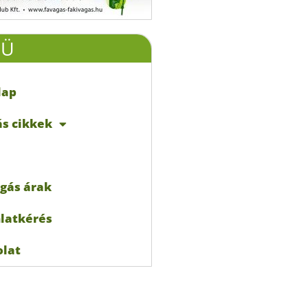
NÜ
lap
s cikkek
gás árak
latkérés
olat