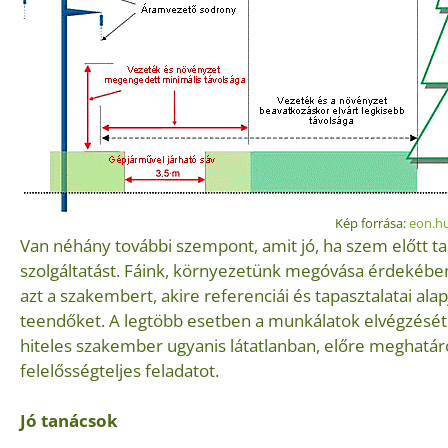
Kép forrása:
eon.h
Van néhány további szempont, amit jó, ha szem előtt t
szolgáltatást. Fáink, környezetünk megóvása érdeké
azt a szakembert, akire referenciái és tapasztalatai ala
teendőket. A legtöbb esetben a munkálatok elvégzését 
hiteles szakember ugyanis látatlanban, előre meghatároz
felelősségteljes feladatot.
Jó tanácsok