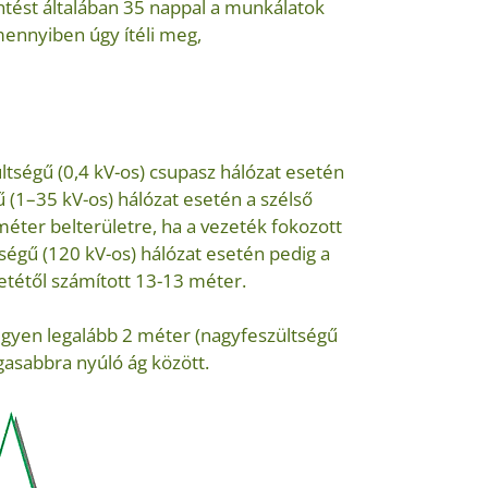
entést általában 35 nappal a munkálatok
mennyiben úgy ítéli meg,
tségű (0,4 kV-os) csupasz hálózat esetén
 (1–35 kV-os) hálózat esetén a szélső
 méter belterületre, ha a vezeték fokozott
tségű (120 kV-os) hálózat esetén pedig a
etétől számított 13-13 méter.
gyen legalább 2 méter (nagyfeszültségű
gasabbra nyúló ág között.