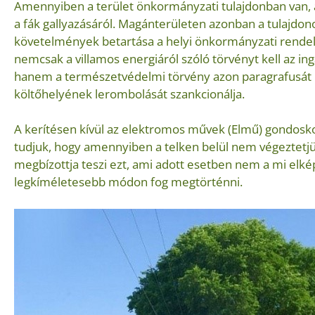
Amennyiben a terület önkormányzati tulajdonban van, 
a fák gallyazásáról. Magánterületen azonban a tulajdon
követelmények betartása a helyi önkormányzati rende
nemcsak a villamos energiáról szóló törvényt kell az in
hanem a természetvédelmi törvény azon paragrafusát i
költőhelyének lerombolását szankcionálja.
A kerítésen kívül az elektromos művek (Elmű) gondoskodi
tudjuk, hogy amennyiben a telken belül nem végeztetjük 
megbízottja teszi ezt, ami adott esetben nem a mi elkép
legkíméletesebb módon fog megtörténni.