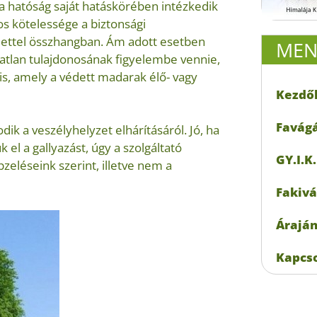
a hatóság saját hatáskörében intézkedik
os kötelessége a biztonsági
lettel összhangban. Ám adott esetben
ME
gatlan tulajdonosának figyelembe vennie,
s, amely a védett madarak élő- vagy
Kezdő
Favágá
k a veszélyhelyzet elhárításáról. Jó, ha
el a gallyazást, úgy a szolgáltató
GY.I.K.
zeléseink szerint, illetve nem a
Fakivá
Áraján
Kapcs