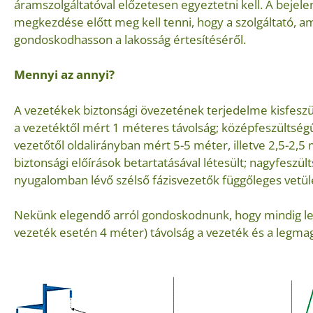
áramszolgáltatóval előzetesen egyeztetni kell. A bejel
megkezdése előtt meg kell tenni, hogy a szolgáltató, a
gondoskodhasson a lakosság értesítéséről.
Mennyi az annyi?
A vezetékek biztonsági övezetének terjedelme kisfeszül
a vezetéktől mért 1 méteres távolság; középfeszültségű
vezetőtől oldalirányban mért 5-5 méter, illetve 2,5-2,5
biztonsági előírások betartatásával létesült; nagyfeszül
nyugalomban lévő szélső fázisvezetők függőleges vetül
Nekünk elegendő arról gondoskodnunk, hogy mindig le
vezeték esetén 4 méter) távolság a vezeték és a legma