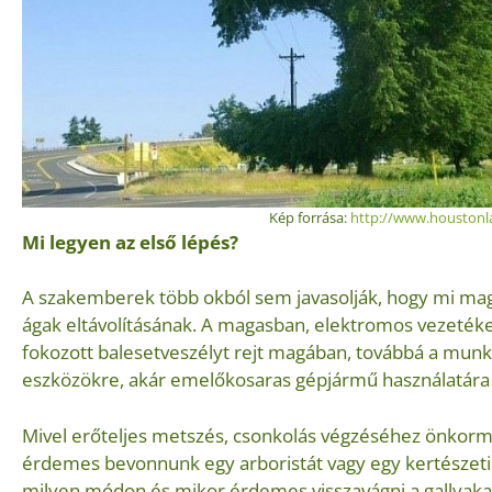
Kép forrása:
http://www.houstonl
Mi legyen az első lépés?
A szakemberek több okból sem javasolják, hogy mi mag
ágak eltávolításának. A magasban, elektromos vezeté
fokozott balesetveszélyt rejt magában, továbbá a munk
eszközökre, akár emelőkosaras gépjármű használatára i
Mivel erőteljes metszés, csonkolás végzéséhez önkorm
érdemes bevonnunk egy arboristát vagy egy kertészeti
milyen módon és mikor érdemes visszavágni a gallyaka