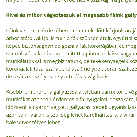
Kivel és mikor végeztessük el magasabb fáink gall
Fáink védelme érdekében mindenekelőtt kérjünk áraján
arboristától, aki jól ismeri a fák szükségleteit, egyútta
képes biztonságban dolgozni a fák koronájában és meg
specialistát a korábban említett alpintechnikával vag
munkálatokkal is megbízhatunk, de tevékenységeik köz
koronaalakítása, száradékolása (melynek során szakszer
de akár a veszélyes helyzetű fák kivágása is.
Kisebb lombkorona gallyazása általában bármikor elvég
munkákat azonban érdemes a fa nyugalmi időszakára, k
időzíteni, a nyáron végzett gallyazási sebek ugyanis l
azonban nyáron is szükség lehet kárelhárításra, a vihar
balesetveszélyes lehet.