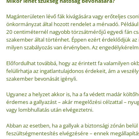
Mikor lehet szükség hatóság bevonására?
Magánterületen lévő fák kivágására vagy erőteljes cson
önkormányzat által hozott rendelet a mérvadó. Példáu
20 centiméternél nagyobb törzsátmérőjű egyedi fán csa
szakember által történhet. Éppen ezért érdeklődjük az 
milyen szabályozás van érvényben. Az engedélykérelmet 
Előfordulhat továbbá, hogy az érintett fa valamilyen ok
felülírhatja az ingatlantulajdonos érdekeit, ám a veszél
szakember bevonását igényli.
Ugyanez a helyzet akkor is, ha a fa védett madár költőhe
érdemes a gallyazást – akár megelőzési célzattal – nyug
vagy lombhullatás után elvégeztetni.
Abban az esetben, ha a gallyak a biztonsági zónán belül
feszültségmentesítés elvégzésére – ennek megállapítás