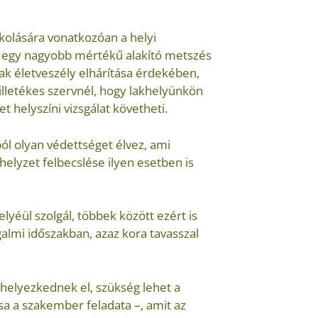
kolására vonatkozóan a helyi
l egy nagyobb mértékű alakító metszés
k életveszély elhárítása érdekében,
illetékes szervnél, hogy lakhelyünkön
helyszíni vizsgálat követheti.
ból olyan védettséget élvez, ami
yhelyzet felbecslése ilyen esetben is
lyéül szolgál, többek között ezért is
almi időszakban, azaz kora tavasszal
 helyezkednek el, szükség lehet a
a a szakember feladata –, amit az