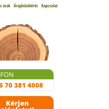
s árak
Árajánlatkérés
Kapcsolat
EFON
6 70 381 4008
Kérjen