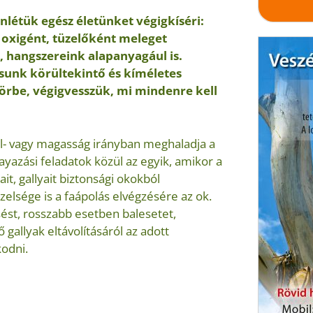
létük egész életünket végigkíséri:
 oxigént, tüzelőként meleget
, hangszereink alapanyagául is.
sunk körültekintő és kíméletes
örbe, végigvesszük, mi mindenre kell
al- vagy magasság irányban meghaladja a
ayazási feladatok közül az egyik, amikor a
t, gallyait biztonsági okokból
özelsége is a faápolás elvégzésére az ok.
sést, rosszabb esetben balesetet,
gallyak eltávolításáról az adott
kodni.