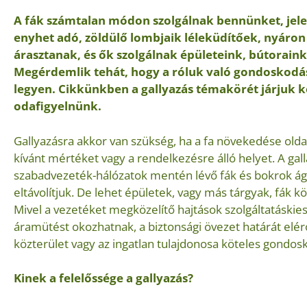
A fák számtalan módon szolgálnak bennünket, jelen
enyhet adó, zöldülő lombjaik léleküdítőek, nyáron
árasztanak, és ők szolgálnak épületeink, bútoraink
Megérdemlik tehát, hogy a róluk való gondoskodá
legyen. Cikkünkben a gallyazás témakörét járjuk k
odafigyelnünk.
Gallyazásra akkor van szükség, ha a fa növekedése old
kívánt mértéket vagy a rendelkezésre álló helyet. A gall
szabadvezeték-hálózatok mentén lévő fák és bokrok ágai
eltávolítjuk. De lehet épületek, vagy más tárgyak, fák k
Mivel a vezetéket megközelítő hajtások szolgáltatáskie
áramütést okozhatnak, a biztonsági övezet határát elérő 
közterület vagy az ingatlan tulajdonosa köteles gondos
Kinek a felelőssége a gallyazás?