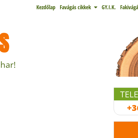
Kezdőlap
Favágás cikkek
GY.I.K.
Fakivágá
S
har!
TEL
+3