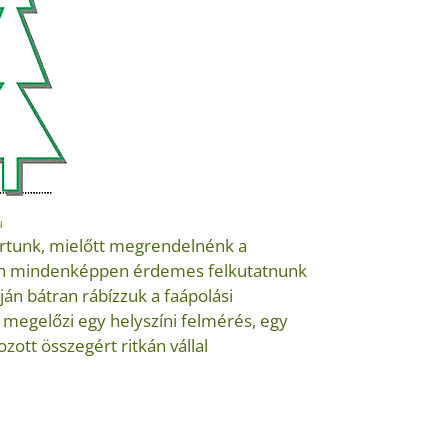
u
artunk, mielőtt megrendelnénk a
ben mindenképpen érdemes felkutatnunk
pján bátran rábízzuk a faápolási
megelőzi egy helyszíni felmérés, egy
ott összegért ritkán vállal