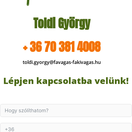
Toldi György
+ 36 70 381 4008
toldi.gyorgy@favagas-fakivagas.hu
Lépjen kapcsolatba velünk!