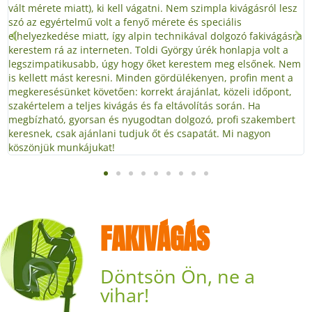
vált mérete miatt), ki kell vágatni. Nem szimpla kivágásról lesz
szó az egyértelmű volt a fenyő mérete és speciális
elhelyezkedése miatt, így alpin technikával dolgozó fakivágásra
kerestem rá az interneten. Toldi György úrék honlapja volt a
legszimpatikusabb, úgy hogy őket kerestem meg elsőnek. Nem
is kellett mást keresni. Minden gördülékenyen, profin ment a
megkeresésünket követően: korrekt árajánlat, közeli időpont,
szakértelem a teljes kivágás és fa eltávolítás során. Ha
megbízható, gyorsan és nyugodtan dolgozó, profi szakembert
keresnek, csak ajánlani tudjuk őt és csapatát. Mi nagyon
köszönjük munkájukat!
FAKIVÁGÁS
Döntsön Ön, ne a
vihar!