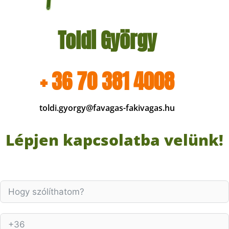
Toldi György
+ 36 70 381 4008
toldi.gyorgy@favagas-fakivagas.hu
Lépjen kapcsolatba velünk!