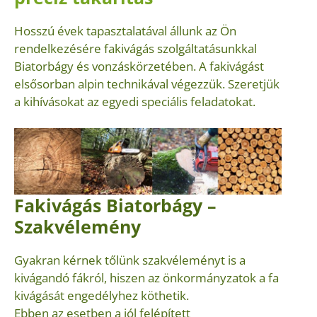
Hosszú évek tapasztalatával állunk az Ön
rendelkezésére fakivágás szolgáltatásunkkal
Biatorbágy és vonzáskörzetében. A fakivágást
elsősorban alpin technikával végezzük. Szeretjük
a kihívásokat az egyedi speciális feladatokat.
Fakivágás Biatorbágy –
Szakvélemény
Gyakran kérnek tőlünk szakvéleményt is a
kivágandó fákról, hiszen az önkormányzatok a fa
kivágását engedélyhez köthetik.
Ebben az esetben a jól felépített