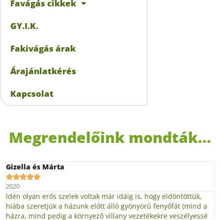
Favágás cikkek
GY.I.K.
Fakivágás árak
Árajánlatkérés
Kapcsolat
Megrendelőink mondták...
Gizella és Márta





2020
Idén olyan erős szelek voltak már idáig is, hogy eldöntöttük,
hiába szeretjük a házunk előtt álló gyönyörű fenyőfát (mind a
házra, mind pedig a környező villany vezetékekre veszélyessé