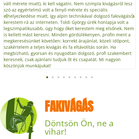
vált mérete miatt), ki kell vágatni. Nem szimpla kivágásról lesz
szó az egyértelmű volt a fenyő mérete és speciális
elhelyezkedése miatt, így alpin technikával dolgozó fakivágásra
kerestem rá az interneten. Toldi György úrék honlapja volt a
legszimpatikusabb, úgy hogy őket kerestem meg elsőnek. Nem
is kellett mást keresni. Minden gördülékenyen, profin ment a
megkeresésünket követően: korrekt árajánlat, közeli időpont,
szakértelem a teljes kivágás és fa eltávolítás során. Ha
megbízható, gyorsan és nyugodtan dolgozó, profi szakembert
keresnek, csak ajánlani tudjuk őt és csapatát. Mi nagyon
köszönjük munkájukat!
FAKIVÁGÁS
Döntsön Ön, ne a
vihar!