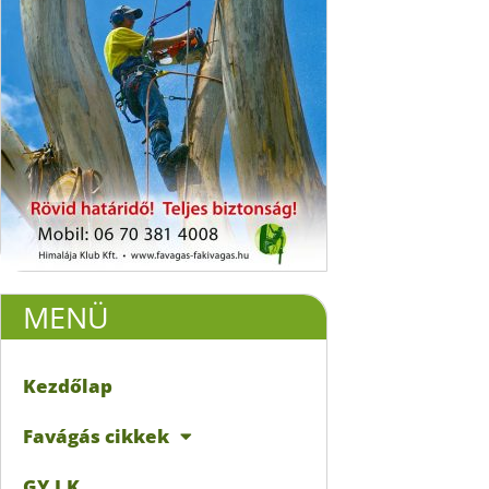
MENÜ
Kezdőlap
Favágás cikkek
GY.I.K.