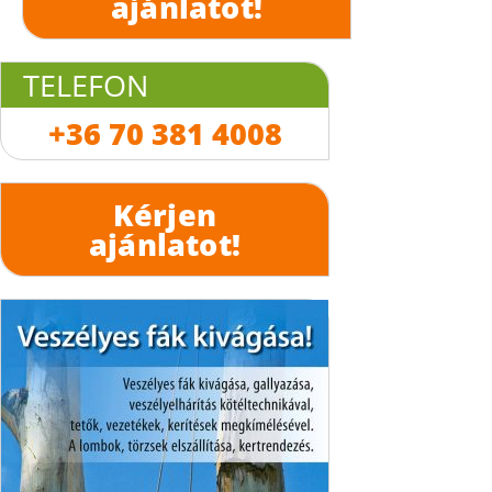
ajánlatot!
TELEFON
+36 70 381 4008
Kérjen
ajánlatot!