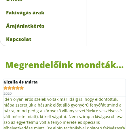
Fakivágás árak
Árajánlatkérés
Kapcsolat
Megrendelőink mondták...
Gizella és Márta





2020
Idén olyan erős szelek voltak már idáig is, hogy eldöntöttük,
hiába szeretjük a házunk előtt álló gyönyörű fenyőfát (mind a
házra, mind pedig a környező villany vezetékekre veszélyessé
vált mérete miatt), ki kell vágatni. Nem szimpla kivágásról lesz
szó az egyértelmű volt a fenyő mérete és speciális
elhelyezkedése miatt, így alpin technikával dolgozó fakivágásra