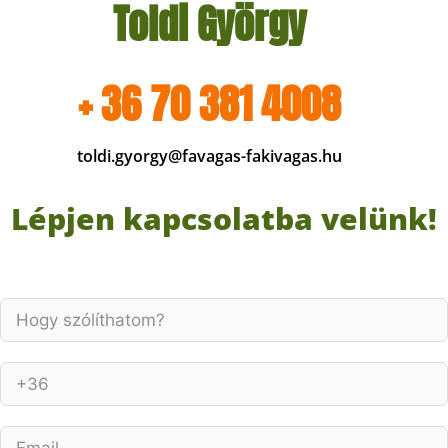
Toldi György
+ 36 70 381 4008
toldi.gyorgy@favagas-fakivagas.hu
Lépjen kapcsolatba velünk!