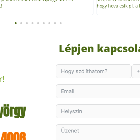
a esik pl. a hatalmas súlyú fatörzs...
Lépjen kapcsol
r!
György
 4008