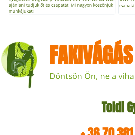
ük
csapatát!
hogy hov
FAKIVÁGÁS
Döntsön Ön, ne a viha
Toldi 
+ 36 70 381