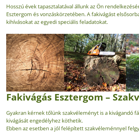
Hosszú évek tapasztalatával állunk az Ön rendelkezésér
Esztergom és vonzáskörzetében. A fakivágást elsősorban
kihívásokat az egyedi speciális feladatokat.
Fakivágás Esztergom – Szak
Gyakran kérnek tőlünk szakvéleményt is a kivágandó fá
kivágását engedélyhez köthetik.
Ebben az esetben a jól felépített szakvéleménnyel felgy