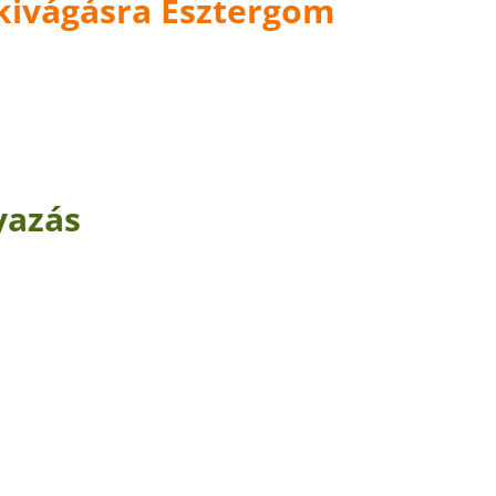
kivágásra Esztergom
yazás