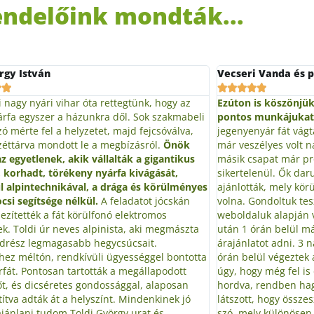
ndelőink mondták...
 Vanda és párja
Vadkerti Tímea és







is köszönjük igazán profi, gyors, korrekt és
Volt az udvarunkban
 munkájukat!
Pár hete egy 15-20 m magas
ami túlnőtte az elők
yár fát vágtak ki a kertünk végéből, mely
napon attól rettegtü
élyes volt nagy szél esetén. Tavaly egy
Egy ilyen veszélyes 
sapat már próbálta kivágni, sajnos
óvatosságot és körül
enül. Ők daruskocsi igénybevételét
tényező volt még a t
ták, mely körülményesebb és drágább is lett
kevés hely, a ház a k
Gondoltuk teszünk még egy próbát és a
közelsége. Tehát sza
luk alapján választottuk Önöket. A hívás
szükségünk. Szerenc
rán belül már ki is jött megtekinteni a fát és
személyében, akiről
atot adni. 3 nap múlva pedig csupán pár
információt kaptuk,
ül végeztek a kivágással alpin technikával,
de még így is megl
y még fel is darabolták a fát és egy helyre
látványos gyorsaság
rendben hagyták itt a kertet! A munka alatt
gyökérzetét is kiást
, hogy összeszokott, tapasztalt csapatról van
Bárkinek jó szívvel 
y különösen fontos, ha pár centi is számít,