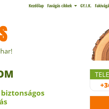
Kezdőlap
Favágás cikkek
GY.I.K.
Fakivágá
S
har!
GOM
TEL
+3
 biztonságos
ás