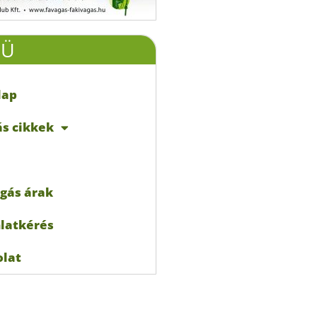
NÜ
lap
s cikkek
gás árak
latkérés
olat