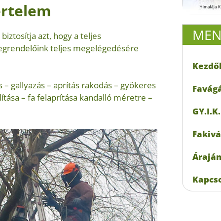
értelem
ME
ztosítja azt, hogy a teljes
grendelőink teljes megelégedésére
Kezdő
 – gallyazás – aprítás rakodás – gyökeres
Favágá
állítása – fa felaprítása kandalló méretre –
GY.I.K.
Fakivá
Áraján
Kapcs