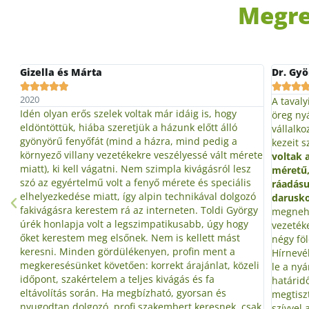
Megre
Dr. György István
Vecseri








A tavalyi nagy nyári vihar óta rettegtünk, hogy az
Ezúton 
öreg nyárfa egyszer a házunkra dől. Sok szakmabeli
pontos
vállalkozó mérte fel a helyzetet, majd fejcsóválva,
jegenyen
kezeit széttárva mondott le a megbízásról.
Önök
már vesz
ete
voltak az egyetlenek, akik vállalták a gigantikus
másik c
z
méretű, korhadt, törékeny nyárfa kivágását,
sikertel
s
ráadásul alpintechnikával, a drága és körülményes
ajánlot
zó
daruskocsi segítsége nélkül.
A feladatot jócskán
volna. 
gy
megnehezítették a fát körülfonó elektromos
webolda
vezetékek. Toldi úr neves alpinista, aki megmászta
után 1 ó
négy földrész legmagasabb hegycsúcsait.
árajánl
Hírnevéhez méltón, rendkívüli ügyességgel bontotta
órán bel
li
le a nyárfát. Pontosan tartották a megállapodott
úgy, hog
határidőt, és dicséretes gondossággal, alaposan
hordva, 
megtisztítva adták át a helyszínt. Mindenkinek jó
látszott
sak
szívvel ajánlani tudom Toldi György urat és
szó, mel