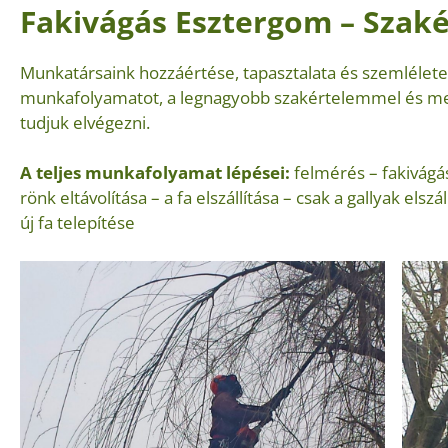
Fakivágás Esztergom – Szak
Munkatársaink hozzáértése, tapasztalata és szemlélete bi
munkafolyamatot, a legnagyobb szakértelemmel és me
tudjuk elvégezni.
A teljes munkafolyamat lépései:
felmérés – fakivágás
rönk eltávolítása – a fa elszállítása – csak a gallyak elsz
új fa telepítése