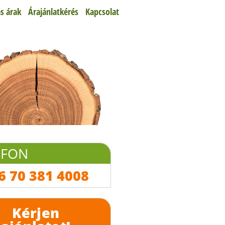
s árak
Árajánlatkérés
Kapcsolat
EFON
6 70 381 4008
Kérjen